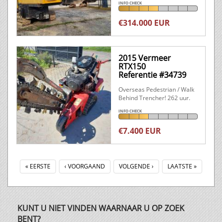
INFO CHECK
€314.000 EUR
2015 Vermeer
RTX150
Referentie #34739
Overseas Pedestrian / Walk
Behind Trencher! 262 uur.
INFO CHECK
€7.400 EUR
« EERSTE
‹ VOORGAAND
VOLGENDE ›
LAATSTE »
KUNT U NIET VINDEN WAARNAAR U OP ZOEK
BENT?