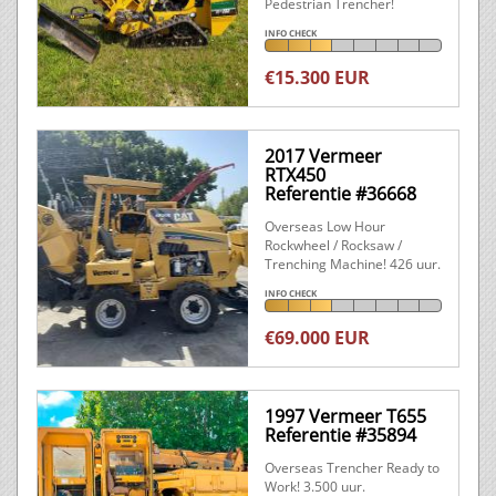
Pedestrian Trencher!
INFO CHECK
€15.300 EUR
2017 Vermeer
RTX450
Referentie #36668
Overseas Low Hour
Rockwheel / Rocksaw /
Trenching Machine! 426 uur.
INFO CHECK
€69.000 EUR
1997 Vermeer T655
Referentie #35894
Overseas Trencher Ready to
Work! 3.500 uur.