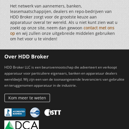
Het netwerk van aannemers, banken,
leasemaatschappijen, dealers en repo-bedrijven van
HDD Broker zorgt voor de grootste keuze aan
apparatuur overal ter wereld. Als u niet kunt zien wat u
zoekt op onze site, neem dan gewoon
contact met ons
op
en wij zullen onze uitgebreide middelen gebruiken
om het voor u te vinden!
Over HDD Broker
HDD Broker LLC is een beursvennootschap die adverteert en verkoopt
apparatuur voor particuliere eigenaars, banken en apparatuur dealers
wereldwijd. Wij zijn een van de toonaangevende leveranciers van gebruikte
en teruggenomen apparatuur in de industrie.
Kom meer te weten