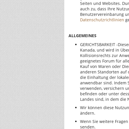
Seiten und Websites. Du
auch zu, dass Ihre Nutz
Benutzervereinbarung und
Datenschutzrichtlinien
ge
ALLGEMEINES
GERICHTSBARKEIT -Dieser 
Kanada, und wird in Übe
Kollisionsrechts zur An
geeignetes Forum für all
Kauf von Waren oder Dien
anderen Standorten auf di
die Einhaltung der lokale
anwendbar sind. Indem S
verwenden, versichern un
befinden oder unter dess
Landes sind, in dem die 
Wir können diese Nutzun
ändern.
Wenn Sie weitere Fragen
senden.