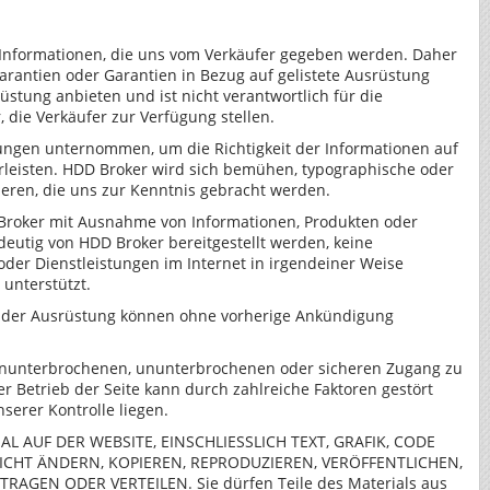
 Informationen, die uns vom Verkäufer gegeben werden. Daher
rantien oder Garantien in Bezug auf gelistete Ausrüstung
stung anbieten und ist nicht verantwortlich für die
 die Verkäufer zur Verfügung stellen.
ungen unternommen, um die Richtigkeit der Informationen auf
rleisten. HDD Broker wird sich bemühen, typographische oder
gieren, die uns zur Kenntnis gebracht werden.
 Broker mit Ausnahme von Informationen, Produkten oder
ndeutig von HDD Broker bereitgestellt werden, keine
oder Dienstleistungen im Internet in irgendeiner Weise
r unterstützt.
t der Ausrüstung können ohne vorherige Ankündigung
ununterbrochenen, ununterbrochenen oder sicheren Zugang zu
r Betrieb der Seite kann durch zahlreiche Faktoren gestört
serer Kontrolle liegen.
L AUF DER WEBSITE, EINSCHLIESSLICH TEXT, GRAFIK, CODE
CHT ÄNDERN, KOPIEREN, REPRODUZIEREN, VERÖFFENTLICHEN,
RAGEN ODER VERTEILEN. Sie dürfen Teile des Materials aus