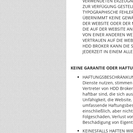
VERWENDETEN ERZEUGNI
ZUR VERFÜGUNG GESTELL
TYPOGRAPHISCHE FEHLE
ÜBERNIMMT KEINE GEWÄ
DER WEBSITE ODER DER 
DIE AUF DER WEBSITE A
VON EINER ANDEREN WEB
VERTRAUEN AUF DIE WEBS
HDD BROKER KANN DIE S
JEDERZEIT IN EINEM AL
KEINE GARANTIE ODER HAFT
HAFTUNGSBESCHRÄNKUNG -
Dienste nutzen, stimmen 
Vertreter von HDD Broke
haftbar sind, die sich a
Unfähigkeit, die Website
umfassende Haftungsbesch
einschließlich, aber nich
Folgeschäden, Verlust v
Beschädigung von Eigent
KEINESFALLS HAFTEN WI