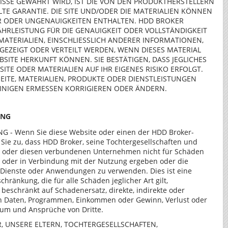
SSE GEWÄHRT WIRD, IST DIE VON DEN PRODUKTHERSTELLERN
TE GARANTIE. DIE SITE UND/ODER DIE MATERIALIEN KÖNNEN
R ODER UNGENAUIGKEITEN ENTHALTEN. HDD BROKER
HRLEISTUNG FÜR DIE GENAUIGKEIT ODER VOLLSTÄNDIGKEIT
MATERIALIEN, EINSCHLIESSLICH ANDERER INFORMATIONEN,
NGEZEIGT ODER VERTEILT WERDEN, WENN DIESES MATERIAL
SITE HERKUNFT KÖNNEN. SIE BESTÄTIGEN, DASS JEGLICHES
ITE ODER MATERIALIEN AUF IHR EIGENES RISIKO ERFOLGT.
EITE, MATERIALIEN, PRODUKTE ODER DIENSTLEISTUNGEN
LEINIGEN ERMESSEN KORRIGIEREN ODER ÄNDERN.
UNG
 Wenn Sie diese Website oder einen der HDD Broker-
Sie zu, dass HDD Broker, seine Tochtergesellschaften und
r oder diesen verbundenen Unternehmen nicht für Schäden
us oder in Verbindung mit der Nutzung ergeben oder die
, Dienste oder Anwendungen zu verwenden. Dies ist eine
ränkung, die für alle Schäden jeglicher Art gilt,
t beschränkt auf Schadenersatz, direkte, indirekte oder
on Daten, Programmen, Einkommen oder Gewinn, Verlust oder
um und Ansprüche von Dritte.
R, UNSERE ELTERN, TOCHTERGESELLSCHAFTEN,