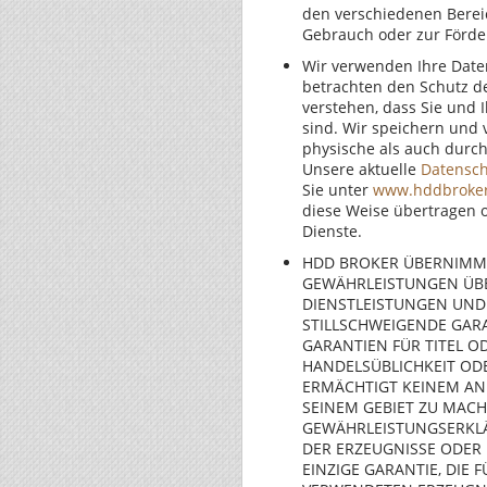
den verschiedenen Berei
Gebrauch oder zur Förde
Wir verwenden Ihre Date
betrachten den Schutz der
verstehen, dass Sie und 
sind. Wir speichern und 
physische als auch durch
Unsere aktuelle
Datensch
Sie unter
www.hddbroker
diese Weise übertragen 
Dienste.
HDD BROKER ÜBERNIMM
GEWÄHRLEISTUNGEN ÜBER
DIENSTLEISTUNGEN UND 
STILLSCHWEIGENDE GARA
GARANTIEN FÜR TITEL 
HANDELSÜBLICHKEIT OD
ERMÄCHTIGT KEINEM AN
SEINEM GEBIET ZU MACH
GEWÄHRLEISTUNGSERKLÄ
DER ERZEUGNISSE ODER
EINZIGE GARANTIE, DIE