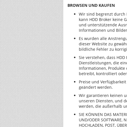
BROWSEN UND KAUFEN
Wir sind begrenzt durch
kann HDD Broker keine Ga
und unterstützende Ausrü
Informationen und Bilder,
Es wurden alle Anstreng
dieser Website zu gewäh
bildliche Fehler zu korri
Sie verstehen, dass HDD
Dienstleistungen, die ei
Informationen, Produkte 
betreibt, kontrolliert ode
Preise und Verfügbarkei
geändert werden.
Wir garantieren keinen 
unseren Diensten, und de
werden, die außerhalb un
SIE KÖNNEN DAS MATERIA
UND/ODER SOFTWARE, NI
HOCHLADEN, POST, ÜBERT