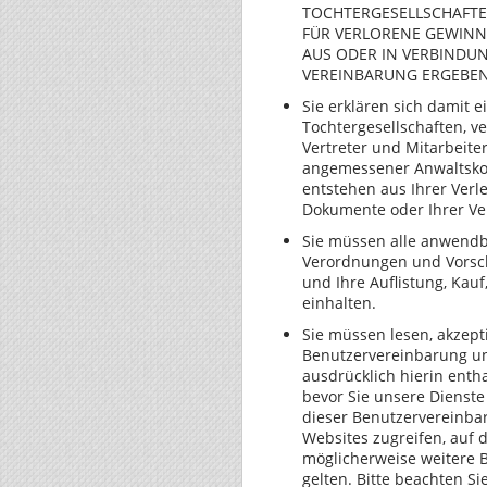
TOCHTERGESELLSCHAFTEN
FÜR VERLORENE GEWINNE
AUS ODER IN VERBINDUN
VEREINBARUNG ERGEBEN (J
Sie erklären sich damit e
Tochtergesellschaften, v
Vertreter und Mitarbeite
angemessener Anwaltskost
entstehen aus Ihrer Verl
Dokumente oder Ihrer Ver
Sie müssen alle anwendba
Verordnungen und Vorsch
und Ihre Auflistung, Kau
einhalten.
Sie müssen lesen, akzept
Benutzervereinbarung u
ausdrücklich hierin ent
bevor Sie unsere Dienst
dieser Benutzervereinba
Websites zugreifen, auf 
möglicherweise weitere B
gelten. Bitte beachten S