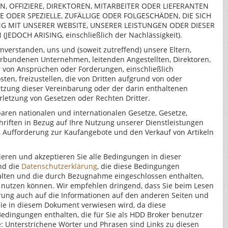
, OFFIZIERE, DIREKTOREN, MITARBEITER ODER LIEFERANTEN
 ODER SPEZIELLE, ZUFÄLLIGE ODER FOLGESCHÄDEN, DIE SICH
G MIT UNSERER WEBSITE, UNSERER LEISTUNGEN ODER DIESER
EDOCH ARISING, einschließlich der Nachlässigkeit).
inverstanden, uns und (soweit zutreffend) unsere Eltern,
erbundenen Unternehmen, leitenden Angestellten, Direktoren,
r von Ansprüchen oder Forderungen, einschließlich
en, freizustellen, die von Dritten aufgrund von oder
etzung dieser Vereinbarung oder der darin enthaltenen
letzung von Gesetzen oder Rechten Dritter.
ren nationalen und internationalen Gesetze, Gesetze,
riften in Bezug auf Ihre Nutzung unserer Dienstleistungen
f, Aufforderung zur Kaufangebote und den Verkauf von Artikeln
ieren und akzeptieren Sie alle Bedingungen in dieser
nd die
Datenschutzerklärung
, die diese Bedingungen
halten und die durch Bezugnahme eingeschlossen enthalten,
e nutzen können. Wir empfehlen dringend, dass Sie beim Lesen
rung auch auf die Informationen auf den anderen Seiten und
die in diesem Dokument verwiesen wird, da diese
edingungen enthalten, die für Sie als HDD Broker benutzer
ie: Unterstrichene Wörter und Phrasen sind Links zu diesen