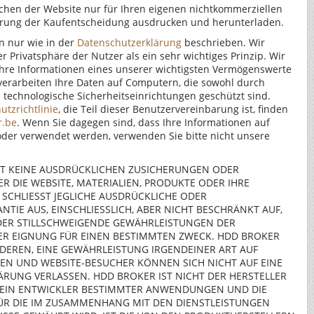
chen der Website nur für Ihren eigenen nichtkommerziellen
rung der Kaufentscheidung ausdrucken und herunterladen.
n nur wie in der
Datenschutzerklärung
beschrieben. Wir
 Privatsphäre der Nutzer als ein sehr wichtiges Prinzip. Wir
Ihre Informationen eines unserer wichtigsten Vermögenswerte
verarbeiten Ihre Daten auf Computern, die sowohl durch
 technologische Sicherheitseinrichtungen geschützt sind.
utzrichtlinie
, die Teil dieser Benutzervereinbarung ist, finden
.be
. Wenn Sie dagegen sind, dass Ihre Informationen auf
oder verwendet werden, verwenden Sie bitte nicht unsere
T KEINE AUSDRÜCKLICHEN ZUSICHERUNGEN ODER
 DIE WEBSITE, MATERIALIEN, PRODUKTE ODER IHRE
SCHLIESST JEGLICHE AUSDRÜCKLICHE ODER
NTIE AUS, EINSCHLIESSLICH, ABER NICHT BESCHRÄNKT AUF,
ODER STILLSCHWEIGENDE GEWÄHRLEISTUNGEN DER
ER EIGNUNG FÜR EINEN BESTIMMTEN ZWECK. HDD BROKER
DEREN, EINE GEWÄHRLEISTUNG IRGENDEINER ART AUF
EN UND WEBSITE-BESUCHER KÖNNEN SICH NICHT AUF EINE
RUNG VERLASSEN. HDD BROKER IST NICHT DER HERSTELLER
 EIN ENTWICKLER BESTIMMTER ANWENDUNGEN UND DIE
 FÜR DIE IM ZUSAMMENHANG MIT DEN DIENSTLEISTUNGEN