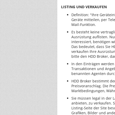
LISTING UND VERKAUFEN
Definition: "Ihre Gerätei
Geräte mitteilen, per Te
Mail-Funktion.
Es besteht keine vertrag
Ausrüstung auflisten. Nu
interessiert, benötigen w
Das bedeutet, dass Sie HDD
verkaufen Ihre Ausrüstun
bitte den HDD Broker, dam
In den Einträgen werden
Transaktionen und Ange
benannten Agenten durc
HDD Broker bestimmt den 
Preisvoranschlag. Die Pr
Marktbedingungen, Währ
Sie müssen legal in der L
anbieten, zu verkaufen. 
Listing-Seite der Site be
Grafiken, Bilder und ande