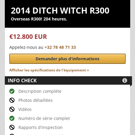
2014 DITCH WITCH R300
Overseas R300! 204 heures.
€12.800 EUR
Appelez-nous au
+32 78 48 71 33
Demander plus d'informations
Afficher les spécifications de l'équipement »
INFO CHECK

Description complète
Photos détaillées
Vidéos
Numéro de série complet
Rapports d'inspection