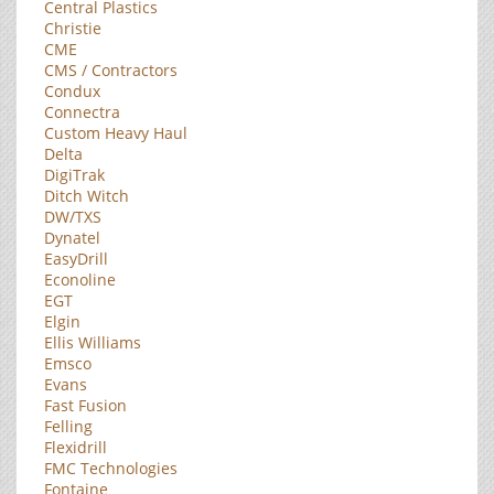
Central Plastics
Christie
CME
CMS / Contractors
Condux
Connectra
Custom Heavy Haul
Delta
DigiTrak
Ditch Witch
DW/TXS
Dynatel
EasyDrill
Econoline
EGT
Elgin
Ellis Williams
Emsco
Evans
Fast Fusion
Felling
Flexidrill
FMC Technologies
Fontaine