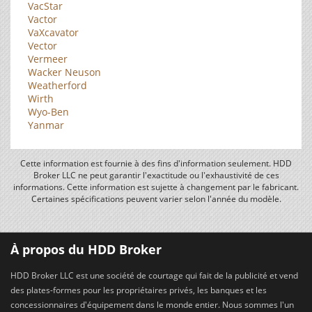
VacStar
Vactor
VaXcavator
Vector
Vermeer
Wacker Neuson
Weatherford
Wirth
Wyo-Ben
Yanmar
Cette information est fournie à des fins d'information seulement. HDD
Broker LLC ne peut garantir l'exactitude ou l'exhaustivité de ces
informations. Cette information est sujette à changement par le fabricant.
Certaines spécifications peuvent varier selon l'année du modèle.
À propos du HDD Broker
HDD Broker LLC est une société de courtage qui fait de la publicité et vend
des plates-formes pour les propriétaires privés, les banques et les
concessionnaires d'équipement dans le monde entier. Nous sommes l'un