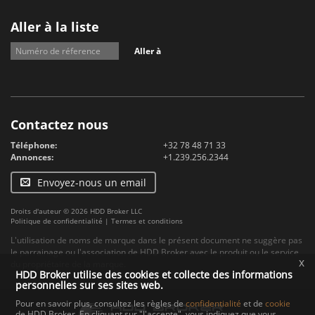
Aller à la liste
Aller à
Contactez nous
Téléphone:
+32 78 48 71 33
Annonces:
+1.239.256.2344
Envoyez-nous un email
Droits d'auteur © 2026 HDD Broker LLC
Politique de confidentialité
|
Termes et conditions
L'utilisation de noms de marque dans le présent document ne suggère pas
le parrainage ou l'association de HDD Broker avec le produit ou le service
x
du propriétaire de la marque.
HDD Broker utilise des cookies et collecte des informations
personnelles sur ses sites web.
Pour en savoir plus, consultez les règles de
confidentialité
et de
cookie
de HDD Broker. En cliquant sur "J'accepte", vous indiquez que vous