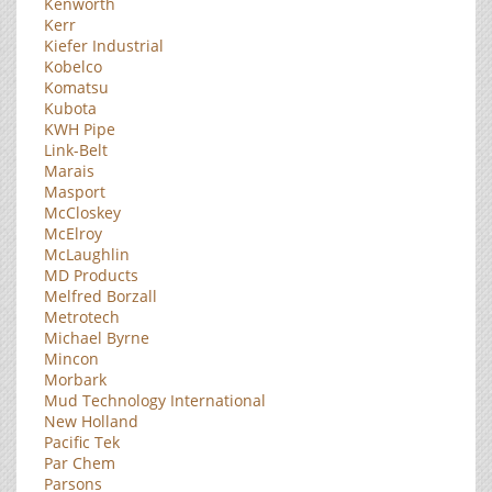
Kenworth
Kerr
Kiefer Industrial
Kobelco
Komatsu
Kubota
KWH Pipe
Link-Belt
Marais
Masport
McCloskey
McElroy
McLaughlin
MD Products
Melfred Borzall
Metrotech
Michael Byrne
Mincon
Morbark
Mud Technology International
New Holland
Pacific Tek
Par Chem
Parsons