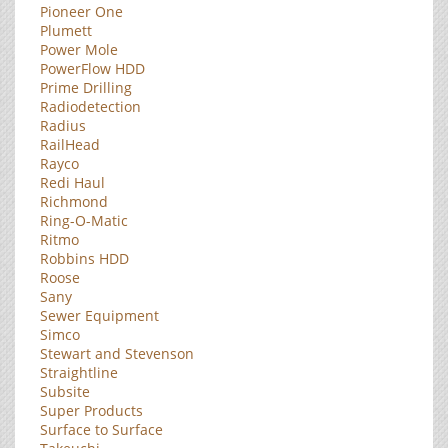
Pioneer One
Plumett
Power Mole
PowerFlow HDD
Prime Drilling
Radiodetection
Radius
RailHead
Rayco
Redi Haul
Richmond
Ring-O-Matic
Ritmo
Robbins HDD
Roose
Sany
Sewer Equipment
Simco
Stewart and Stevenson
Straightline
Subsite
Super Products
Surface to Surface