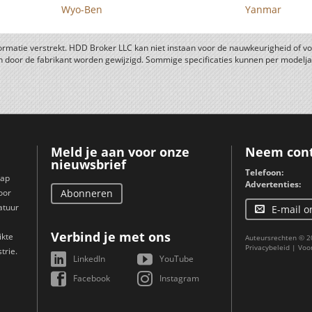
Wyo-Ben
Yanmar
formatie verstrekt. HDD Broker LLC kan niet instaan voor de nauwkeurigheid of vo
n door de fabrikant worden gewijzigd. Sommige specificaties kunnen per modeljaa
Meld je aan voor onze
Neem cont
nieuwsbrief
Telefoon:
hap
Advertenties:
oor
Abonneren
atuur
E-mail o
Verbind je met ons
ikte
Auteursrechten © 2
Privacybeleid
|
Voo
trie.
LinkedIn
YouTube
Facebook
Instagram