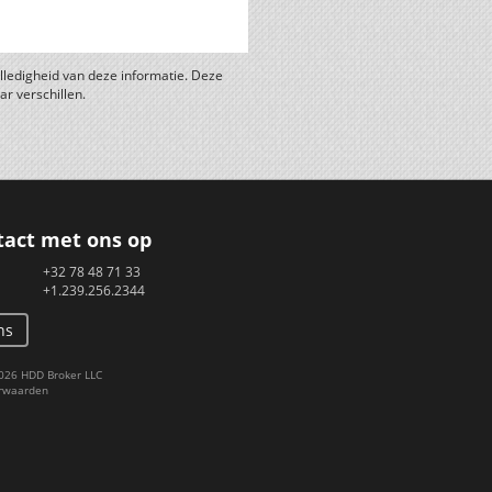
lledigheid van deze informatie. Deze
r verschillen.
act met ons op
+32 78 48 71 33
+1.239.256.2344
ns
026 HDD Broker LLC
rwaarden