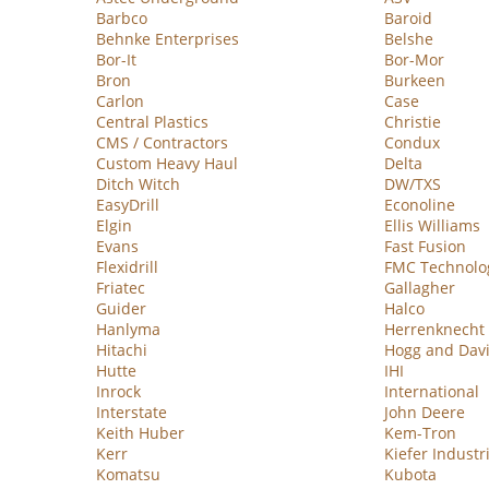
Barbco
Baroid
Behnke Enterprises
Belshe
Bor-It
Bor-Mor
Bron
Burkeen
Carlon
Case
Central Plastics
Christie
CMS / Contractors
Condux
Custom Heavy Haul
Delta
Ditch Witch
DW/TXS
EasyDrill
Econoline
Elgin
Ellis Williams
Evans
Fast Fusion
Flexidrill
FMC Technolo
Friatec
Gallagher
Guider
Halco
Hanlyma
Herrenknecht
Hitachi
Hogg and Dav
Hutte
IHI
Inrock
International
Interstate
John Deere
Keith Huber
Kem-Tron
Kerr
Kiefer Industr
Komatsu
Kubota