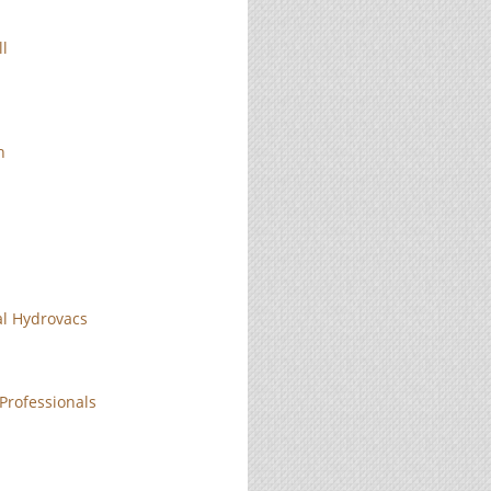
ll
n
l Hydrovacs
rofessionals