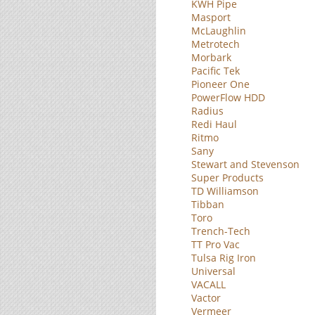
KWH Pipe
Masport
McLaughlin
Metrotech
Morbark
Pacific Tek
Pioneer One
PowerFlow HDD
Radius
Redi Haul
Ritmo
Sany
Stewart and Stevenson
Super Products
TD Williamson
Tibban
Toro
Trench-Tech
TT Pro Vac
Tulsa Rig Iron
Universal
VACALL
Vactor
Vermeer