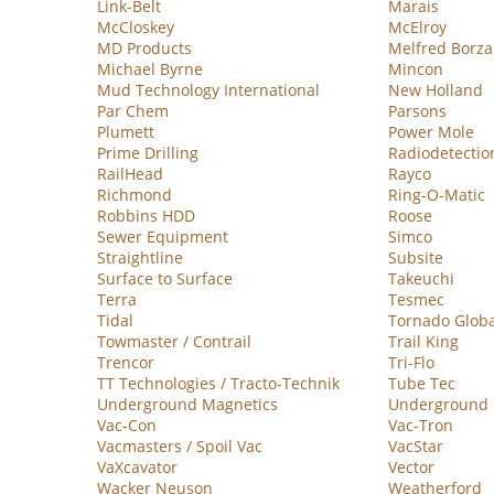
Link-Belt
Marais
McCloskey
McElroy
MD Products
Melfred Borza
Michael Byrne
Mincon
Mud Technology International
New Holland
Par Chem
Parsons
Plumett
Power Mole
Prime Drilling
Radiodetectio
RailHead
Rayco
Richmond
Ring-O-Matic
Robbins HDD
Roose
Sewer Equipment
Simco
Straightline
Subsite
Surface to Surface
Takeuchi
Terra
Tesmec
Tidal
Tornado Globa
Towmaster / Contrail
Trail King
Trencor
Tri-Flo
TT Technologies / Tracto-Technik
Tube Tec
Underground Magnetics
Underground P
Vac-Con
Vac-Tron
Vacmasters / Spoil Vac
VacStar
VaXcavator
Vector
Wacker Neuson
Weatherford