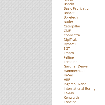
Bandit
Basic Fabrication
Bobcat
Boretech
Butler
Caterpillar
CME
Connectra
DigiTrak
Dynatel
EGT
Emsco
Felling
Fontaine
Gardner Denver
HammerHead
Hi-Vac
HRE
Ingersoll Rand
International Boring
Ka-Mo
Kenworth
Kobelco