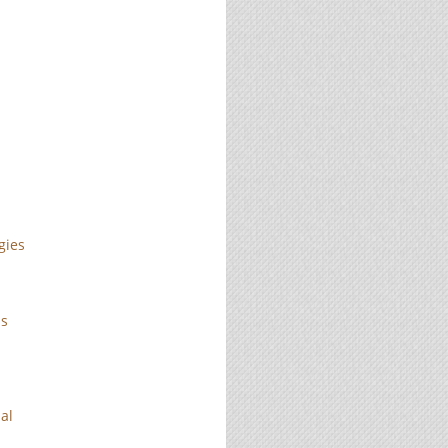
gies
is
ial