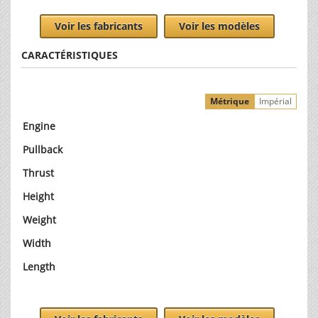
Voir les fabricants
Voir les modèles
CARACTÉRISTIQUES
Métrique
Impérial
Engine
Pullback
Thrust
Height
Weight
Width
Length