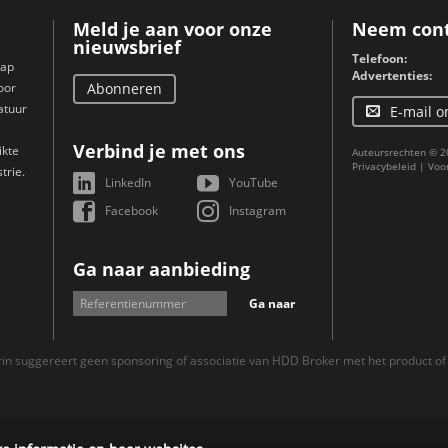
Meld je aan voor onze
Neem cont
nieuwsbrief
Telefoon:
hap
Advertenties:
oor
Abonneren
atuur
E-mail o
Verbind je met ons
ikte
Auteursrechten © 2
Privacybeleid
|
Voo
trie.
LinkedIn
YouTube
Facebook
Instagram
Ga naar aanbieding
Ga naar
n suggereert geen sponsoring of associatie van HDD Broker met het product of 