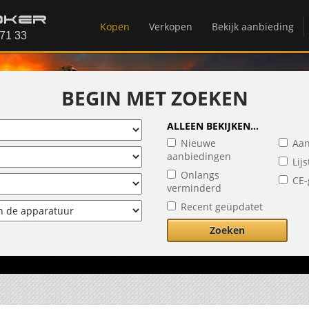
Kopen
Verkopen
Bekijk aanbieding
BEGIN MET ZOEKEN
ALLEEN BEKIJKEN...
Nieuwe
Aan
aanbiedingen
Lij
Onlangs
CE-
verminderd
Recent geüpdatet
Zoeken