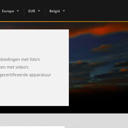
Europe
EUR
België
biedingen met foto's
sten met video's
gecertificeerde apparatuur