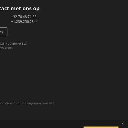
act met ons op
+32 78 48 71 33
+1.239.256.2344
ns
026 HDD Broker LLC
rwaarden
de dienst van de eigenaar van het
x