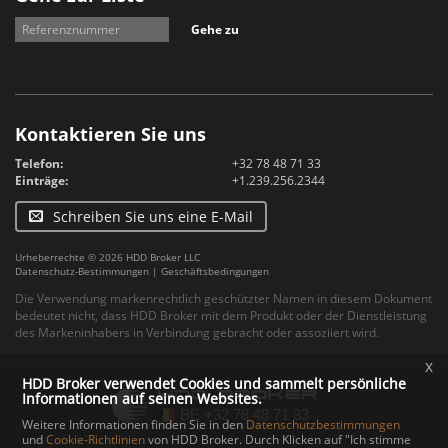
Gehe zu
Kontaktieren Sie uns
Telefon:
+32 78 48 71 33
Einträge:
+1.239.256.2344
Schreiben Sie uns eine E-Mail
Urheberrechte © 2026 HDD Broker LLC
Datenschutz-Bestimmungen
|
Geschäftsbedingungen
Die Verwendung markenrechtlich geschützter Namen in diesem Dokument
bedeutet nicht, dass HDD Broker mit dem Produkt oder der Dienstleistung
des Markeninhabers in Verbindung gebracht oder assoziiert wird.
x
HDD Broker verwendet Cookies und sammelt persönliche
Informationen auf seinen Websites.
Weitere Informationen finden Sie in den
Datenschutzbestimmungen
und
Cookie-Richtlinien
von HDD Broker. Durch Klicken auf "Ich stimme