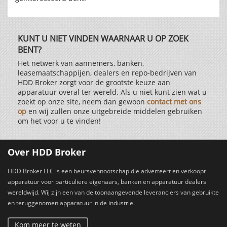
KUNT U NIET VINDEN WAARNAAR U OP ZOEK
BENT?
Het netwerk van aannemers, banken,
leasemaatschappijen, dealers en repo-bedrijven van
HDD Broker zorgt voor de grootste keuze aan
apparatuur overal ter wereld. Als u niet kunt zien wat u
zoekt op onze site, neem dan gewoon
contact met ons
op
en wij zullen onze uitgebreide middelen gebruiken
om het voor u te vinden!
Over HDD Broker
HDD Broker LLC is een beursvennootschap die adverteert en verkoopt
apparatuur voor particuliere eigenaars, banken en apparatuur dealers
wereldwijd. Wij zijn een van de toonaangevende leveranciers van gebruikte
en teruggenomen apparatuur in de industrie.
Kom meer te weten