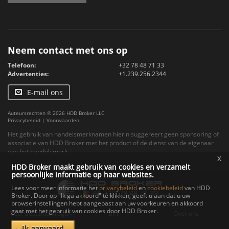
Neem contact met ons op
Telefoon:
+32 78 48 71 33
Advertenties:
+1.239.256.2344
E-mail ons
Auteursrechten © 2026 HDD Broker LLC
Privacybeleid
|
Voorwaarden
Het gebruik van handelsmerknamen hierin suggereert geen sponsoring of
associatie van HDD Broker met het product of de dienst van de eigenaar
van het handelsmerk.
x
HDD Broker maakt gebruik van cookies en verzamelt
persoonlijke informatie op haar websites.
Lees voor meer informatie het
privacybeleid
en
cookiebeleid
van HDD
Broker. Door op "Ik ga akkoord" te klikken, geeft u aan dat u uw
browserinstellingen hebt aangepast aan uw voorkeuren en akkoord
gaat met het gebruik van cookies door HDD Broker.
Veel Gestelde Vragen
Bril
Over ons
Ik aanvaard