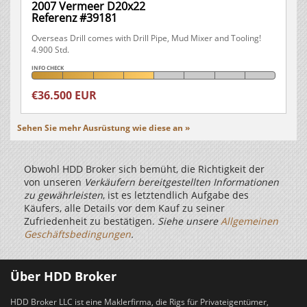
2007 Vermeer D20x22
Referenz #39181
Overseas Drill comes with Drill Pipe, Mud Mixer and Tooling!
4.900 Std.
INFO CHECK
€36.500 EUR
Sehen Sie mehr Ausrüstung wie diese an »
Obwohl HDD Broker sich bemüht, die Richtigkeit der
von unseren
Verkäufern bereitgestellten Informationen
zu gewährleisten
, ist es letztendlich Aufgabe des
Käufers, alle Details vor dem Kauf zu seiner
Zufriedenheit zu bestätigen.
Siehe unsere
Allgemeinen
Geschäftsbedingungen
.
Über HDD Broker
HDD Broker LLC ist eine Maklerfirma, die Rigs für Privateigentümer,