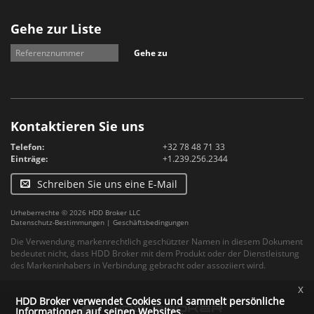
Gehe zur Liste
Gehe zu
Kontaktieren Sie uns
Telefon:
+32 78 48 71 33
Einträge:
+1.239.256.2344
Schreiben Sie uns eine E-Mail
Urheberrechte © 2026 HDD Broker LLC
Datenschutz-Bestimmungen
|
Geschäftsbedingungen
Die Verwendung markenrechtlich geschützter Namen in diesem Dokument
bedeutet nicht, dass HDD Broker mit dem Produkt oder der Dienstleistung
des Markeninhabers in Verbindung gebracht oder assoziiert wird.
x
HDD Broker verwendet Cookies und sammelt persönliche
Informationen auf seinen Websites.