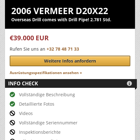
2006 VERMEER D20X22
Overseas Drill comes with Drill Pipe! 2.781 Std.
€39.000 EUR
Rufen Sie uns an
+32 78 48 71 33
Weitere Infos anfordern
Ausrüstungsspezifikationen ansehen »
INFO CHECK

Vollständige Beschreibung
Detaillierte Fotos
Videos
Vollständige Seriennummer
Inspektionsberichte